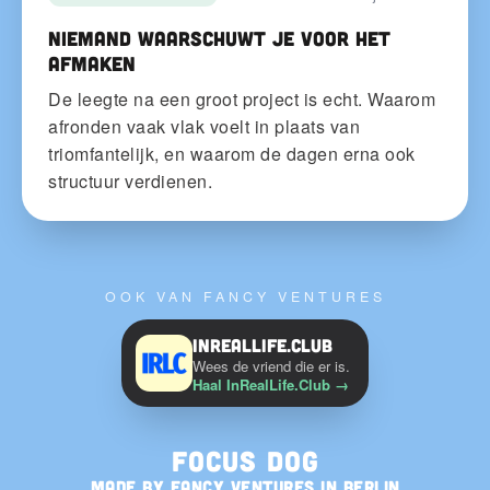
Niemand waarschuwt je voor het
afmaken
De leegte na een groot project is echt. Waarom
afronden vaak vlak voelt in plaats van
triomfantelijk, en waarom de dagen erna ook
structuur verdienen.
OOK VAN FANCY VENTURES
InRealLife.Club
Wees de vriend die er is.
Haal InRealLife.Club
→
Focus Dog
MADE BY
FANCY VENTURES
IN BERLIN