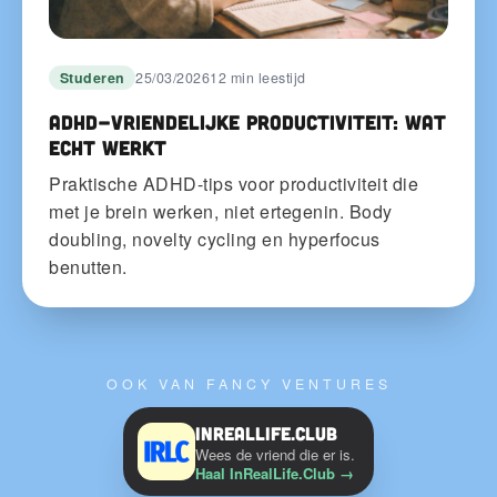
Studeren
25/03/2026
12 min leestijd
ADHD-vriendelijke productiviteit: wat
echt werkt
Praktische ADHD-tips voor productiviteit die
met je brein werken, niet ertegenin. Body
doubling, novelty cycling en hyperfocus
benutten.
OOK VAN FANCY VENTURES
InRealLife.Club
Wees de vriend die er is.
Haal InRealLife.Club
→