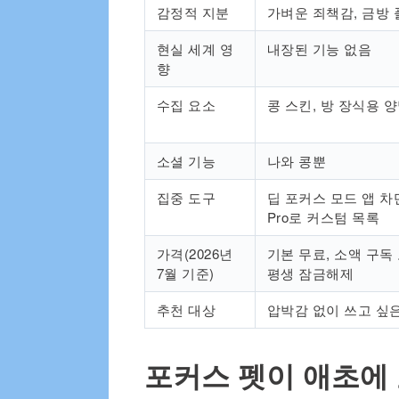
감정적 지분
가벼운 죄책감, 금방
현실 세계 영
내장된 기능 없음
향
수집 요소
콩 스킨, 방 장식용 
소셜 기능
나와 콩뿐
집중 도구
딥 포커스 모드 앱 차
Pro로 커스텀 목록
가격(2026년
기본 무료, 소액 구독
7월 기준)
평생 잠금해제
추천 대상
압박감 없이 쓰고 싶
포커스 펫이 애초에