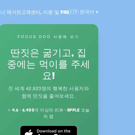
언어:
🇰🇷
한국어
니 매거진
고객센터, 지원 및 FAQ
FOCUS DOG 사용해 보기
딴짓은 굶기고, 집
중에는 먹이를 주세
요!
전 세계 42,923명의 행복한 사용자와
함께 딴짓을 줄여보세요.
⭐ 4.6 · 6,400개 이상의 리뷰 · Apple 오늘
의 앱