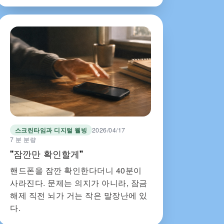
스크린타임과 디지털 웰빙
2026/04/17
7 분 분량
"잠깐만 확인할게"
핸드폰을 잠깐 확인한다더니 40분이
사라진다. 문제는 의지가 아니라, 잠금
해제 직전 뇌가 거는 작은 말장난에 있
다.