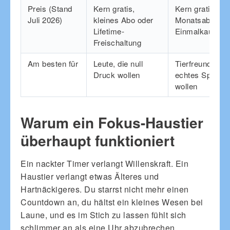
Preis (Stand
Kern gratis,
Kern gratis, Pr
Juli 2026)
kleines Abo oder
Monatsabo ode
Lifetime-
Einmalkauf
Freischaltung
Am besten für
Leute, die null
Tierfreunde, die
Druck wollen
echtes Spiel u
wollen
Warum ein Fokus-Haustier
überhaupt funktioniert
Ein nackter Timer verlangt Willenskraft. Ein
Haustier verlangt etwas Älteres und
Hartnäckigeres. Du starrst nicht mehr einen
Countdown an, du hältst ein kleines Wesen bei
Laune, und es im Stich zu lassen fühlt sich
schlimmer an als eine Uhr abzubrechen.