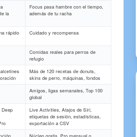
la
Focus pasa hambre con el tiempo,
de la
además de tu racha
na rápido
Cuidado y recompensa
Comidas reales para perros de
refugio
calcetines
Más de 120 recetas de donuts,
oración
skins de perro, máquinas, fondos
Amigos, ligas semanales, Top 100
global
n Deep
Live Activities, Atajos de Siri,
etiquetas de sesión, estadísticas,
Pro
exportación a CSV
ipción
Núcleo gratis, Pro mensual o