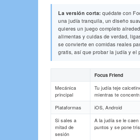
La versión corta:
quédate con Foc
una judía tranquila, un diseño sua
quieres un juego completo alrededo
alimentas y cuidas de verdad, lig
se convierte en comidas reales par
gratis, así que probar la judía y el
Focus Friend
Mecánica
Tu judía teje calceti
principal
mientras te concent
Plataformas
iOS, Android
Si sales a
A la judía se le caen
mitad de
puntos y se pone tris
sesión