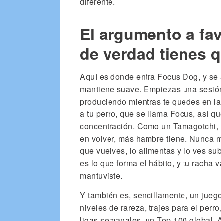
diferente.
El argumento a fav
de verdad tienes q
Aquí es donde entra Focus Dog, y se 
mantiene suave. Empiezas una sesión
produciendo mientras te quedes en la
a tu perro, que se llama Focus, así q
concentración. Como un Tamagotchi, 
en volver, más hambre tiene. Nunca m
que vuelves, lo alimentas y lo ves sub
es lo que forma el hábito, y tu racha 
mantuviste.
Y también es, sencillamente, un jueg
niveles de rareza, trajes para el per
ligas semanales, un Top 100 global. Al