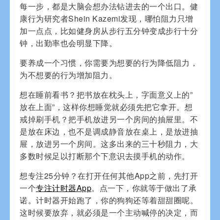
每一步，都是大脑会想办法钻进去的一个出口。健
康行为研究者Shein Kazemi发现，哪怕阻力只增
加一点点，比如健身房从步行五分钟变成步行十分
钟，出勤率也会明显下降。
要养成一个习惯，你需要为想要的行为降低阻力，
为不想要的行为增加阻力。
想在睡前看书？把书放在枕头上，字面意义上的”
放在上面”，这样你想睡觉就必须先把它拿开。想
戒掉刷手机？把手机放进另一个房间的抽屉里。不
是放在床边，也不是调成静音放在桌上，是放进抽
屉，放进另一个房间。这多出来的三十秒阻力，大
多数时候足以打断那个下意识去摸手机的动作。
想专注25分钟？在打开任何其他App之前，先打开
一个
专注计时器App
。点一下，你就等于做出了承
诺。计时器开始跑了，你的狗狗还等着甜甜圈呢。
这时候要放弃，就必须是一个主动喊停的决定，而