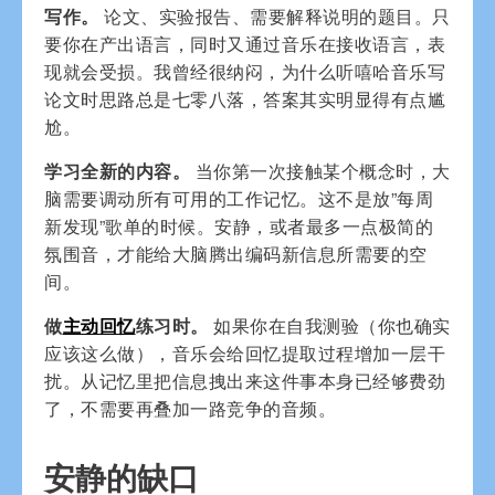
写作。
论文、实验报告、需要解释说明的题目。只
要你在产出语言，同时又通过音乐在接收语言，表
现就会受损。我曾经很纳闷，为什么听嘻哈音乐写
论文时思路总是七零八落，答案其实明显得有点尴
尬。
学习全新的内容。
当你第一次接触某个概念时，大
脑需要调动所有可用的工作记忆。这不是放”每周
新发现”歌单的时候。安静，或者最多一点极简的
氛围音，才能给大脑腾出编码新信息所需要的空
间。
做
主动回忆
练习时。
如果你在自我测验（你也确实
应该这么做），音乐会给回忆提取过程增加一层干
扰。从记忆里把信息拽出来这件事本身已经够费劲
了，不需要再叠加一路竞争的音频。
安静的缺口