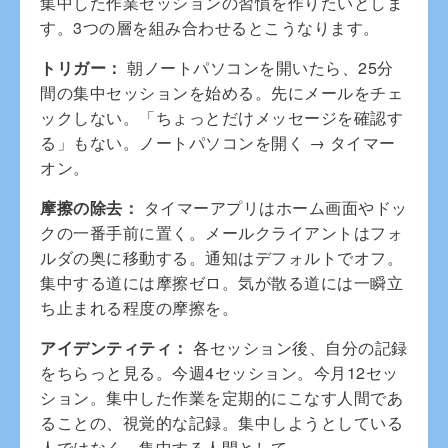
集中した作業セッションの習慣を作りたいとしま
す。3つの層を組み合わせるとこうなります。
トリガー：
朝ノートパソコンを開いたら、25分
間の集中セッションを始める。先にメールをチェ
ックしない。「ちょっとだけメッセージを確認す
る」もない。ノートパソコンを開く → タイマー
オン。
摩擦の除去：
タイマーアプリはホーム画面やドッ
クの一番手前に置く。メールクライアントはフォ
ルダの奥に移動する。通知はデフォルトでオフ。
集中する道には摩擦ゼロ。気が散る道には一瞬立
ち止まれる程度の摩擦を。
アイデンティティ：
各セッション後、自分の記録
をちらっと見る。今週4セッション。今月12セッ
ション。集中した作業を定期的にこなす人間であ
ることの、視覚的な記録。集中しようとしている
人ではなく。集中する人間として。