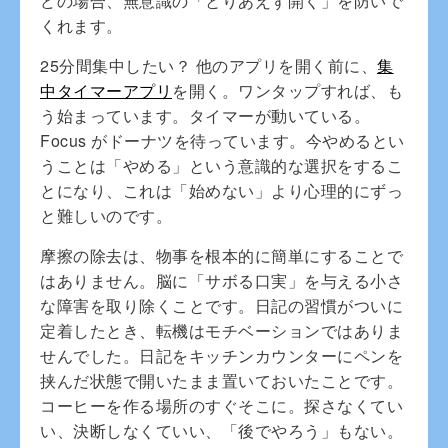
どの場合、無意識の「とりあえず開く」を防いで
くれます。
25分間集中したい？ 他のアプリを開く前に、
集
中タイマーアプリ
を開く。ワンタップすれば、も
う始まっています。タイマーが動いている。
Focus がドーナツを待っています。今やめるとい
うことは「やめる」という意識的な選択をするこ
とになり、これは「始めない」より心理的にずっ
と難しいのです。
摩擦の除去は、物事を根本的に簡単にすることで
はありません。脳に「サボる口実」を与える小さ
な障害を取り除くことです。日記の習慣がついに
定着したとき、転機はモチベーションではありま
せんでした。日記をキッチンカウンターにペンを
挟んだ状態で開いたまま置いておいたことです。
コーヒーを作る場所のすぐそこに。探さなくてい
い、決断しなくていい、「後でやろう」もない。