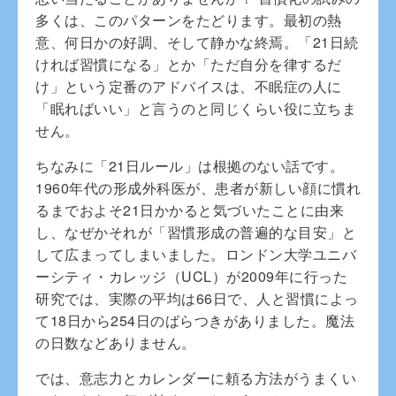
多くは、このパターンをたどります。最初の熱
意、何日かの好調、そして静かな終焉。「21日続
ければ習慣になる」とか「ただ自分を律するだ
け」という定番のアドバイスは、不眠症の人に
「眠ればいい」と言うのと同じくらい役に立ちま
せん。
ちなみに「21日ルール」は根拠のない話です。
1960年代の形成外科医が、患者が新しい顔に慣れ
るまでおよそ21日かかると気づいたことに由来
し、なぜかそれが「習慣形成の普遍的な目安」と
して広まってしまいました。ロンドン大学ユニバ
ーシティ・カレッジ（UCL）が2009年に行った
研究では、実際の平均は66日で、人と習慣によっ
て18日から254日のばらつきがありました。魔法
の日数などありません。
では、意志力とカレンダーに頼る方法がうまくい