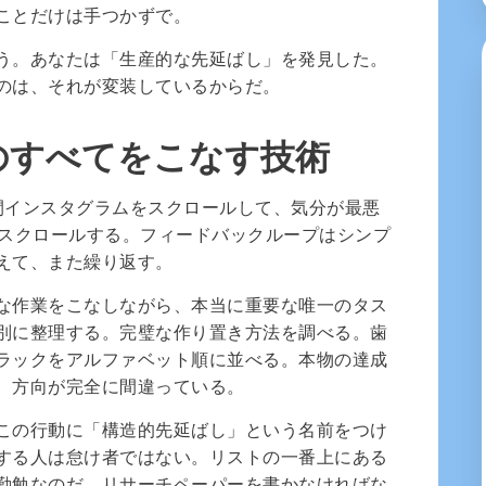
ことだけは手つかずで。
う。あなたは「生産的な先延ばし」を発見した。
のは、それが変装しているからだ。
のすべてをこなす技術
間インスタグラムをスクロールして、気分が最悪
分スクロールする。フィードバックループはシンプ
えて、また繰り返す。
な作業をこなしながら、本当に重要な唯一のタス
別に整理する。完璧な作り置き方法を調べる。歯
ラックをアルファベット順に並べる。本物の達成
、方向が完全に間違っている。
この行動に「構造的先延ばし」という名前をつけ
する人は怠け者ではない。リストの一番上にある
勤勉なのだ。リサーチペーパーを書かなければな