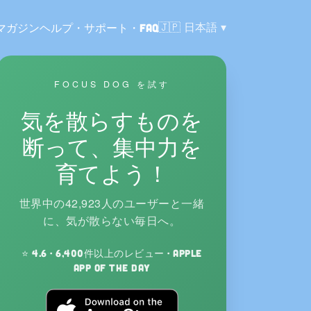
言語:
🇯🇵
日本語
マガジン
ヘルプ・サポート・FAQ
FOCUS DOG を試す
気を散らすものを
断って、集中力を
育てよう！
世界中の42,923人のユーザーと一緒
に、気が散らない毎日へ。
⭐ 4.6 · 6,400件以上のレビュー · Apple
App of the Day