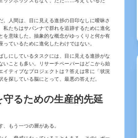
ェックボックスもなく、ただ……考えているだ
だ。人間は、目に見える進捗の目印なしに曖昧さ
。私たちはサバンナで群れを追跡するために進化
とを意味した。抽象的な概念がゆっくりと何か有
座っているために進化したわけではない。
ばしにしているタスクには、目に見える進捗がな
ないことも多い。リサーチペーパーはどこから始
エイティブなプロジェクトは？答えは常に「状況
訳を探している脳にとって、最悪の答えだ。
を守るための生産的先延
す、もう一つの層がある。
なく、脅威になっていることもある。そのレポー