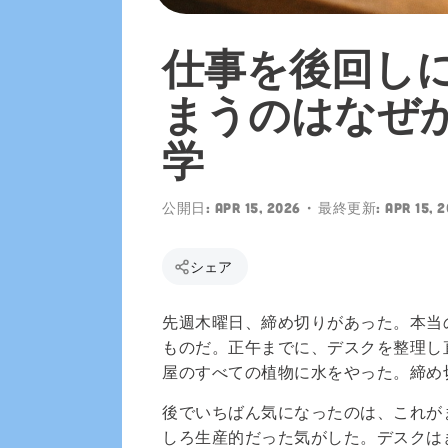
y でも配信中
仕事を後回し
まうのはなぜ
学
公開日:
Apr 15, 2026
• 最終更新:
Apr 15, 
シェア
先週木曜日、締め切りがあった。本当
ものだ。正午までに、デスクを整理し
屋のすべての植物に水をやった。締め
後でいちばん気になったのは、これが
しろ生産的だった気がした。デスクは