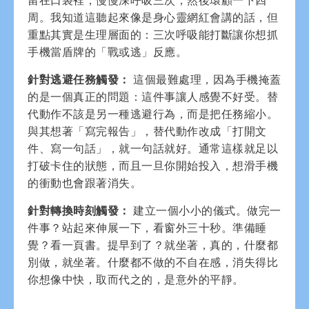
周。我知道這聽起來像是身心靈網紅會講的話，但
重點其實是生理層面的：三次呼吸能打斷讓你想抓
手機當盾牌的「戰或逃」反應。
針對逃避任務觸發：
這個最難處理，因為手機掩蓋
的是一個真正的問題：這件事讓人感覺不好受。替
代動作不該是另一種逃避行為，而是把任務縮小。
與其想著「寫完報告」，替代動作改成「打開文
件、寫一句話」，就一句話就好。通常這樣就足以
打破卡住的狀態，而且一旦你開始投入，想滑手機
的衝動也會跟著消失。
針對轉換時刻觸發：
建立一個小小的儀式。做完一
件事？站起來伸展一下，看窗外三十秒。準備睡
覺？看一頁書。提早到了？就坐著，真的，什麼都
別做，就坐著。什麼都不做的不自在感，消失得比
你想像中快，取而代之的，是意外的平靜。