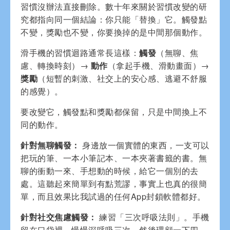
習慣沒辦法直接刪除。數十年來關於習慣改變的研
究都指向同一個結論：你只能「替換」它。觸發點
不變，獎勵也不變，你要換掉的是中間那個動作。
滑手機的習慣迴路通常長這樣：
觸發
（無聊、焦
慮、轉換時刻）→
動作
（拿起手機、滑動畫面）→
獎勵
（短暫的刺激、社交上的安心感、逃避不舒服
的感覺）。
要改變它，觸發點和獎勵都保留，只是中間換上不
同的動作。
針對無聊觸發：
身邊放一個實體的東西，一支可以
把玩的筆、一本小筆記本、一本夾著書籤的書。無
聊的衝動一來、手想動的時候，給它一個別的去
處。這聽起來簡單到有點荒謬，事實上也真的很簡
單，而且效果比我試過的任何App封鎖軟體都好。
針對社交焦慮觸發：
練習「三次呼吸法則」。手機
留在口袋裡，慢慢深呼吸三次，然後環顧一下四