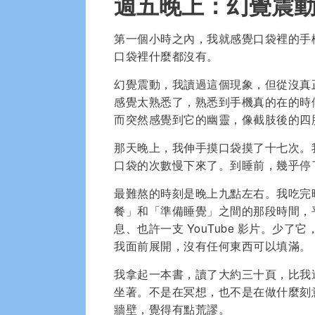
週五晚上：幻覺震
第一個小時之內，我就感覺口袋裡的手
口袋裡什麼都沒有。
幻覺震動，我讀過這個現象，但從沒真
感覺太熟悉了，熟悉到手機真的在的時
而突然感覺到它的幽靈，像截肢後的四
那天晚上，我伸手摸口袋摸了十七次。
口袋的次數慢下來了。到睡前，幾乎停
最難熬的時刻是晚上九點左右。我吃完
餐」和「準備睡覺」之間的那段時間，
息、也許一支 YouTube 影片。少
我面前展開，沒有任何東西可以填滿。
我拿起一本書，讀了大約三十頁，比我
坐著。不是在冥想，也不是在做什麼刻
牆壁，覺得有點荒謬。