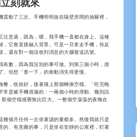
動立刻就來
機震動了三次。手機明明放在隔壁房間的抽屜裡，
正注意過，因為，嗯，我手機一直都在身上。這種
候，它會直接融入背景。可是一旦拿走手機，你反
肢，還在對一個沒收到消息的大腦發送訊號。
我有數，因為我沒別的事可做。到第三個小時，摸
了。但想「查一下」的衝動消失得更慢。
晚餐，收拾好，接著撞上那個轉換空檔。「吃完晚
平常是被手機填滿的：一兩個小時的滑動、幾則訊
了它，那個空檔感覺無比巨大。一整個空蕩蕩的夜晚在
這幾個月任何一次坐著讀的量都多。然後我就只是
意的、有意圖的事，只是坐在安靜的公寓裡，盯著