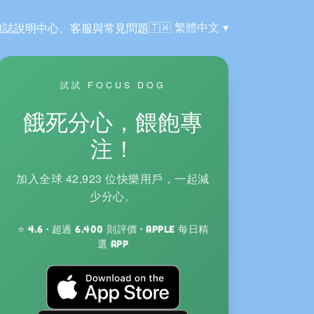
語言:
🇹🇼
繁體中文
雜誌
說明中心、客服與常見問題
試試 FOCUS DOG
餓死分心，餵飽專
注！
加入全球 42,923 位快樂用戶，一起減
少分心。
⭐ 4.6 · 超過 6,400 則評價 · Apple 每日精
選 App