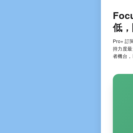
Fo
低，
Pro+
持力度最
者機台，