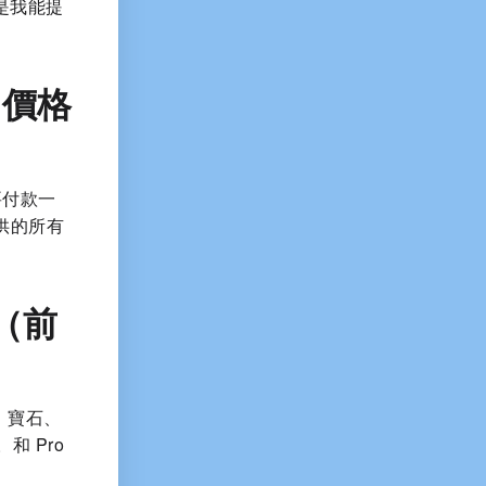
，是我能提
（價格
要付款一
供的所有
用（前
：寶石、
 Pro