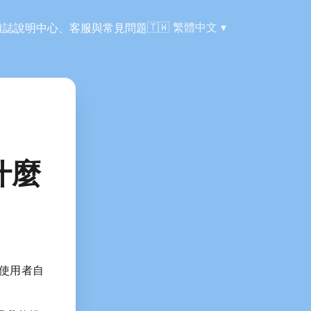
語言:
🇹🇼
繁體中文
雜誌
說明中心、客服與常見問題
有什麼
讓使用者自