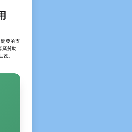
用
對開發的支
專屬贊助
生效。