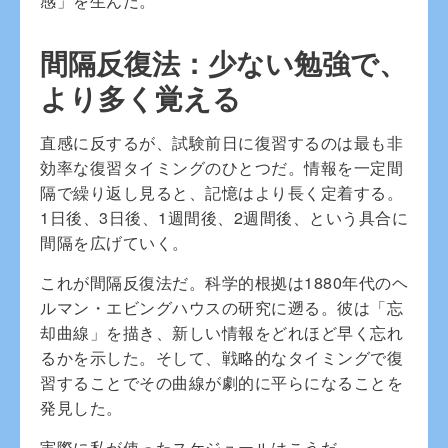
感」を生んだ。
間隔反復法：少ない勉強で、
より多く覚える
直感に反するが、試験前日に復習するのは最も非
効率な復習タイミングのひとつだ。情報を一定間
隔で繰り返し見ると、記憶はより長く定着する。
1日後、3日後、1週間後、2週間後、という具合に
間隔を広げていく。
これが間隔反復法だ。科学的根拠は1880年代のヘ
ルマン・エビングハウスの研究に遡る。彼は「忘
却曲線」を描き、新しい情報をどれほど早く忘れ
るかを示した。そして、戦略的なタイミングで復
習することでその曲線が劇的に平らになることを
発見した。
実際に私が使ったスケジュールはこうだ。