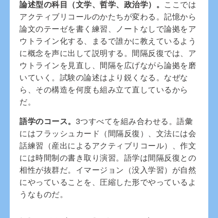
論述型の科目（文学、哲学、政治学）。
ここでは
アクティブリコールのかたちが変わる。記憶から
論文のテーゼを書く練習、ノートなしで論拠をア
ウトライン化する、まるで誰かに教えているよう
に概念を声に出して説明する。間隔反復では、ア
ウトラインを見直し、間隔を広げながら論拠を磨
いていく。試験の論述はより鋭くなる。なぜな
ら、その構造を何度も組み立て直しているから
だ。
語学のコース。
3つすべてを組み合わせる。語彙
にはフラッシュカード（間隔反復）、文法には会
話練習（産出によるアクティブリコール）、作文
には時間制の書き取り演習。語学は間隔反復との
相性が抜群だ。イマージョン（没入学習）が自然
にやっていることを、圧縮した形でやっているよ
うなものだ。