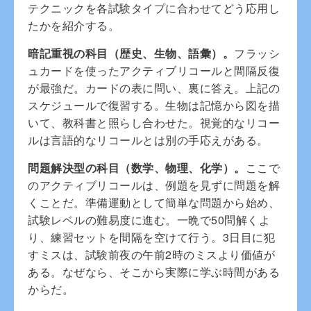
テクニックを各試験タイプに合わせてどう応用し
たかを紹介する。
暗記重視の科目（歴史、生物、語彙）。
フラッシ
ュカードを使ったアクティブリコールと間隔反復
が最強だ。カードの表に問い、裏に答え。上記の
スケジュールで復習する。生物は記憶から図を描
いて、教科書と照らし合わせた。視覚的なリコー
ルは言語的なリコールとは別の手応えがある。
問題解決型の科目（数学、物理、化学）。
ここで
のアクティブリコールは、例題を見ずに問題を解
くことだ。準備運動として簡単な問題から始め、
試験レベルの難易度に進む。一晩で50問解くよ
り、練習セットを間隔を空けて行う。3日目に犯
すミスは、試験前夜の午前2時のミスより価値が
ある。なぜなら、そこから実際に学ぶ時間がある
からだ。