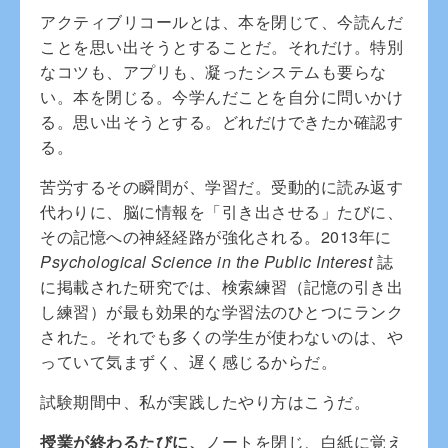
アクティブリコールとは、本を閉じて、今読んだ
ことを思い出そうとすることだ。それだけ。特別
なコツも、アプリも、凝ったシステムも要らな
い。本を閉じる。今学んだことを自分に問いかけ
る。思い出そうとする。どれだけできたか確認す
る。
苦労するその瞬間が、学習だ。受動的に読み返す
代わりに、脳に情報を「引き出させる」たびに、
その記憶への神経経路が強化される。2013年に
Psychological Science in the Public Interest
誌
に掲載された研究では、検索練習（記憶の引き出
し練習）が最も効果的な学習法のひとつにランク
された。それでも多くの学生が使わないのは、や
っていて気まずく、遅く感じるからだ。
試験期間中、私が実践したやり方はこうだ。
授業が終わるたびに、
ノートを閉じ、白紙に覚え