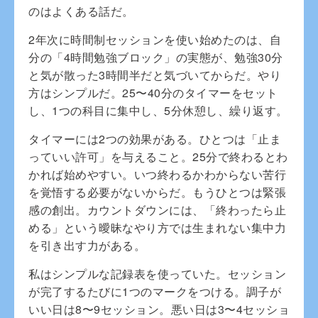
のはよくある話だ。
2年次に時間制セッションを使い始めたのは、自
分の「4時間勉強ブロック」の実態が、勉強30分
と気が散った3時間半だと気づいてからだ。やり
方はシンプルだ。25〜40分のタイマーをセット
し、1つの科目に集中し、5分休憩し、繰り返す。
タイマーには2つの効果がある。ひとつは「止ま
っていい許可」を与えること。25分で終わるとわ
かれば始めやすい。いつ終わるかわからない苦行
を覚悟する必要がないからだ。もうひとつは緊張
感の創出。カウントダウンには、「終わったら止
める」という曖昧なやり方では生まれない集中力
を引き出す力がある。
私はシンプルな記録表を使っていた。セッション
が完了するたびに1つのマークをつける。調子が
いい日は8〜9セッション。悪い日は3〜4セッショ