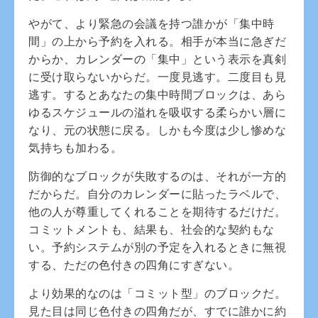
やがて、より緊急の会議を持つ誰かが「集中時
間」の上から予約を入れる。相手が本当に急ぎだ
からか、カレンダーの「集中」という表示を真剣
に受け取らないからだ。一度見逃す。二度目も見
逃す。するとあなたの集中時間ブロックは、あら
ゆるスケジュールの溢れを吸収する柔らかい層に
なり、元の状態に戻る。しかも今度は少し惨めな
気持ちも加わる。
防御的なブロックが失敗するのは、それが一方的
だからだ。自分のカレンダーに貼ったラベルで、
他の人が尊重してくれることを期待するだけだ。
コミットメントも、結果も、社会的な契約もな
い。予約システムが別の予定を入れるときに無視
する、ただの色付きの四角にすぎない。
より効果的なのは「コミット型」のブロックだ。
見た目は同じ色付きの四角だが、すでに誰かに約