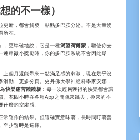
你想的不一樣）
拉更新，都會觸發一點點多巴胺分泌。不是大量湧
題所在。
」，更準確地說，它是一種
渴望荷爾蒙
，驅使你去
一連串微小獎勵時，你的多巴胺系統不會因此爆
。上個月還能帶來一點滿足感的刺激，現在幾乎沒
多滑動、更多分頁。史丹佛大學神經科學家安娜．
稱為
快樂痛苦蹺蹺板
：每一次輕易獲得的快樂都會讓
償。花四小時在各種App之間跳來跳去，換來的不
要什麼的空虛感。
正常運作的結果。但這確實意味著，長時間盯著螢
，至少暫時是這樣。