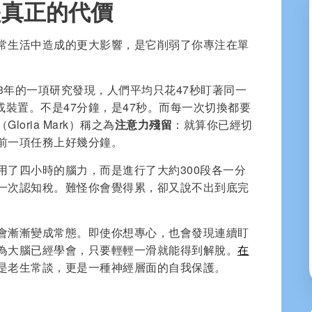
是真正的代價
常生活中造成的更大影響，是它削弱了你專注在單
2023年的一項研究發現，人們平均只花47秒盯著同一
或裝置。不是47分鐘，是47秒。而每一次切換都要
oria Mark）稱之為
注意力殘留
：就算你已經切
前一項任務上好幾分鐘。
用了四小時的腦力，而是進行了大約300段各一分
一次認知稅。難怪你會覺得累，卻又說不出到底完
會漸漸變成常態。即使你想專心，也會發現連續盯
為大腦已經學會，只要輕輕一滑就能得到解脫。
在
是老生常談，更是一種神經層面的自我保護。