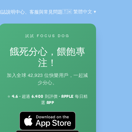
語言:
🇹🇼
繁體中文
雜誌
說明中心、客服與常見問題
試試 FOCUS DOG
餓死分心，餵飽專
注！
加入全球 42,923 位快樂用戶，一起減
少分心。
⭐ 4.6 · 超過 6,400 則評價 · Apple 每日精
選 App