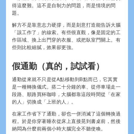
得這麼難。這不是自制力的問題，而是情境的問
題。
解方不是靠意志力硬撐，而是刻意打造能告訴大腦
「該工作了」的線索。有些很直觀，像是固定的工
作區域、換上出門穿的衣服、或把臥室門關上。有
些則比較細膩，效果卻更強。
假通勤（真的，試試看）
通勤從來就不只是從A點移動到B點而已，它其實
是一種轉換儀式。搭二十分鐘的車、從停車場走一
段路、順路買杯咖啡，大腦都靠這段時間從「在家
的人」切換成「上班的人」。
在家工作省下了通勤，卻也一併消滅了這個轉換過
程。於是你穿著睡衣從床上直接晃到書桌前，然後
納悶為什麼前兩個小時大腦完全不聽使喚。