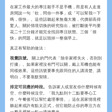
在家工作最大的專注殺手不是手機，而是有人走進
房間說一句「欸，問你一件事」或「可以幫我一下
嗎，很快」。這些話聽起來無傷大雅，代價卻高得
驚人。關於情境切換的研究指出，被打斷後平均要
花二十三分鐘才能完全找回專注狀態。三個「很
快」的問題，就足以毀掉一整個早上。
真正有幫助的做法：
視覺訊號。
關上的門代表「除非家裡失火，否則別
打擾」。如果家裡沒有門可以關，戴上耳機也能有
同樣效果。這些訊號要事先跟同住的人講清楚、講
明白，不要靠默契猜。
排定可回應的時段。
告訴家人或室友你什麼時候有
空、什麼時候沒空。「我九點到十二點要專心工
作，午餐後可以幫忙處理事情。」這在居家情境裡
聽起來或許有點太正式，但它能防止你的專注力在
一整天裡被一點一滴地磨光。