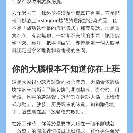
什麼都沒做的詭異感覺。
六年過去了，我終於摸清楚什麼真正有用。不是那
種可以放上Instagram炫耀的居家辦公桌佈置，也
不是「成功執行長的晨間儀式」那套廢話。而是實
實在在、有點無聊、一點都不亮眼的東西：讓你能
坐下來、專注、把事情做完，即使身處一個大腦早
就認定是拿來睡覺和看電視的空間。
你的大腦根本不知道你在上班
這是大家很少認真討論的核心問題。大腦會依靠環
境線索來判斷自己該切換到哪種模式。辦公椅、日
光燈、同事的談話聲，這些都在告訴大腦「上班模
式啟動」。沙發、廚房飄來的味道、狗狗蹭你的
手，這些則在說「放鬆模式啟動」。
在家工作時，你等於是要求大腦在一個不斷喊著
「放鬆」的環境裡切換成上班模式。難怪專注會變