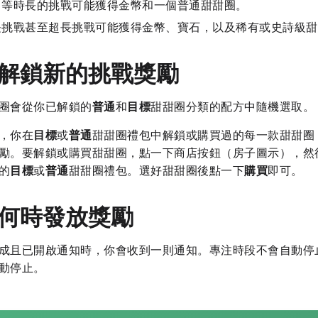
中等時長的挑戰可能獲得金幣和一個普通甜甜圈。
長挑戰甚至超長挑戰可能獲得金幣、寶石，以及稀有或史詩級甜
解鎖新的挑戰獎勵
圈會從你已解鎖的
普通
和
目標
甜甜圈分類的配方中隨機選取。
，你在
目標
或
普通
甜甜圈禮包中解鎖或購買過的每一款甜甜圈
勵。要解鎖或購買甜甜圈，點一下商店按鈕（房子圖示），然
的
目標
或
普通
甜甜圈禮包。選好甜甜圈後點一下
購買
即可。
何時發放獎勵
成且已開啟通知時，你會收到一則通知。專注時段不會自動停
動停止。