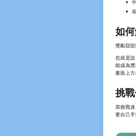
如何
獎勵甜甜
也就是說
能成為獎
畫面上方
挑戰
當挑戰達
要自己手