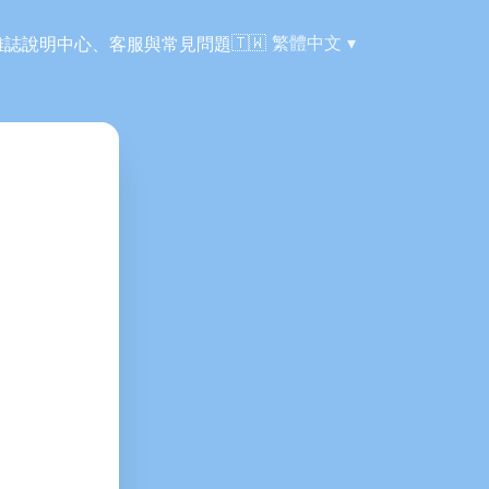
語言:
🇹🇼
繁體中文
雜誌
說明中心、客服與常見問題