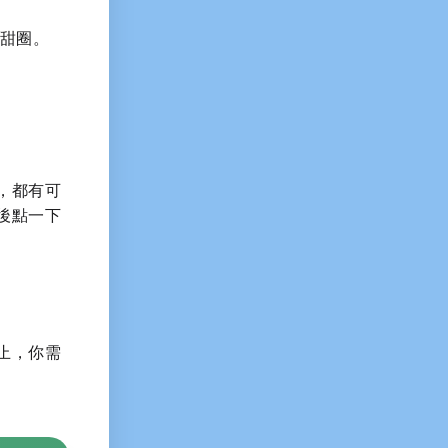
甜圈。
，都有可
後點一下
止，你需