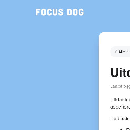
Focus Dog
Alle h
Uit
Laatst bi
Uitdagin
gegenere
De basis
E