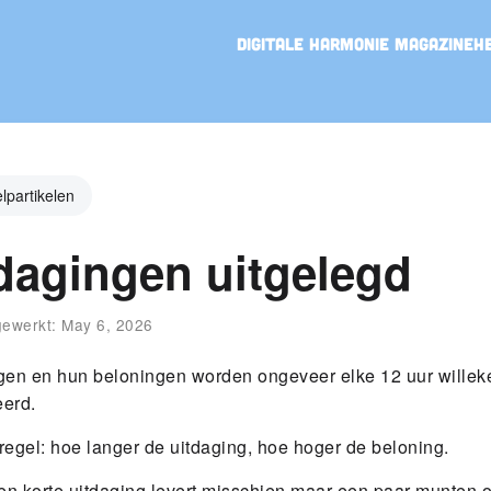
Digitale Harmonie Magazine
H
elpartikelen
dagingen uitgelegd
jgewerkt:
May 6, 2026
gen en hun beloningen worden ongeveer elke 12 uur willek
erd.
regel: hoe langer de uitdaging, hoe hoger de beloning.
en korte uitdaging levert misschien maar een paar munten o