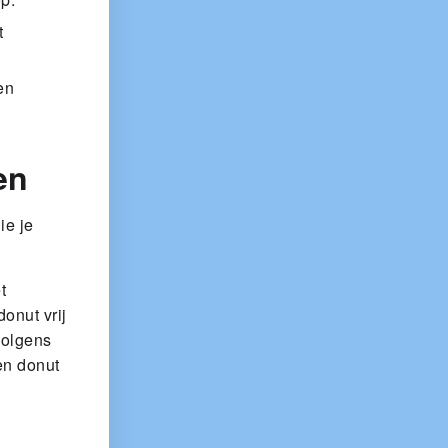
t
en
en
ie je
t
onut vrij
volgens
en donut