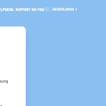
Taal:
🇳🇱
Nederlands
elpdesk, support en FAQ
eurig
p.