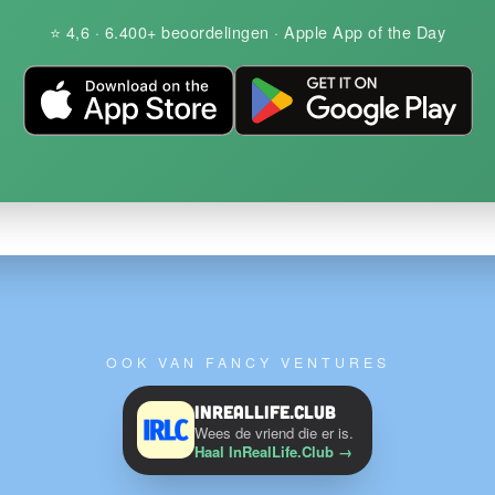
⭐ 4,6 · 6.400+ beoordelingen · Apple App of the Day
OOK VAN FANCY VENTURES
InRealLife.Club
Wees de vriend die er is.
Haal InRealLife.Club
→