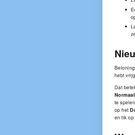
E
o
L
z
Nieu
Beloning
hebt vri
Dat betek
Normaal
te spelen
op het
D
en tik o