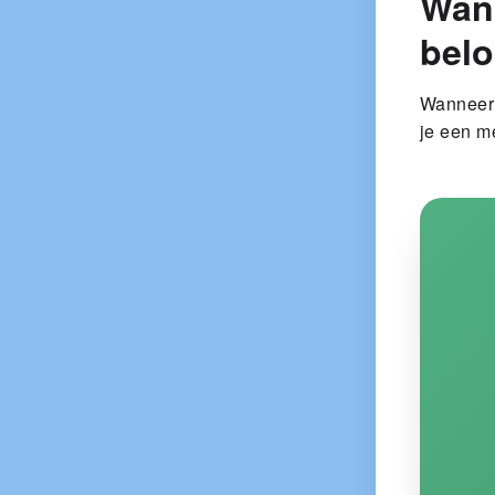
Wan
bel
Wanneer 
je een me