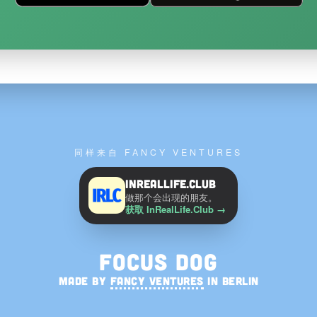
同样来自 FANCY VENTURES
InRealLife.Club
做那个会出现的朋友。
获取 InRealLife.Club
→
Focus Dog
MADE BY
FANCY VENTURES
IN BERLIN