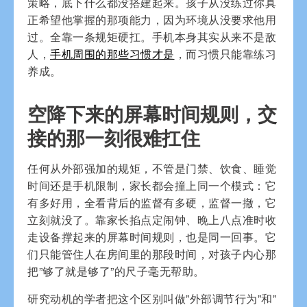
策略，底下什么都没搭建起来。孩子从没练过你真
正希望他掌握的那项能力，因为环境从没要求他用
过。全靠一条规矩硬扛。手机本身其实从来不是敌
人，
手机周围的那些习惯才是
，而习惯只能靠练习
养成。
空降下来的屏幕时间规则，交
接的那一刻很难扛住
任何从外部强加的规矩，不管是门禁、饮食、睡觉
时间还是手机限制，家长都会撞上同一个模式：它
有多好用，全看背后的监督有多硬，监督一撤，它
立刻就没了。靠家长掐点定闹钟、晚上八点准时收
走设备撑起来的屏幕时间规则，也是同一回事。它
们只能管住人在房间里的那段时间，对孩子内心那
把”够了就是够了”的尺子毫无帮助。
研究动机的学者把这个区别叫做”外部调节行为”和”