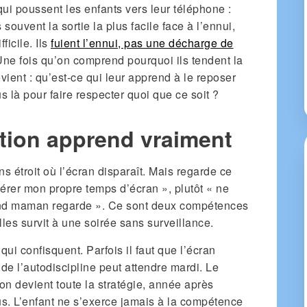
 qui poussent les enfants vers leur téléphone :
ouvent la sortie la plus facile face à l’ennui,
ficile. Ils
fuient l’ennui, pas une décharge de
. Une fois qu’on comprend pourquoi ils tendent la
vient : qu’est-ce qui leur apprend à le reposer
 là pour faire respecter quoi que ce soit ?
ation apprend vraiment
ns étroit où l’écran disparaît. Mais regarde ce
 gérer mon propre temps d’écran », plutôt « ne
uand maman regarde ». Ce sont deux compétences
elles survit à une soirée sans surveillance.
ui confisquent. Parfois il faut que l’écran
e de l’autodiscipline peut attendre mardi. Le
on devient toute la stratégie, année après
s. L’enfant ne s’exerce jamais à la compétence