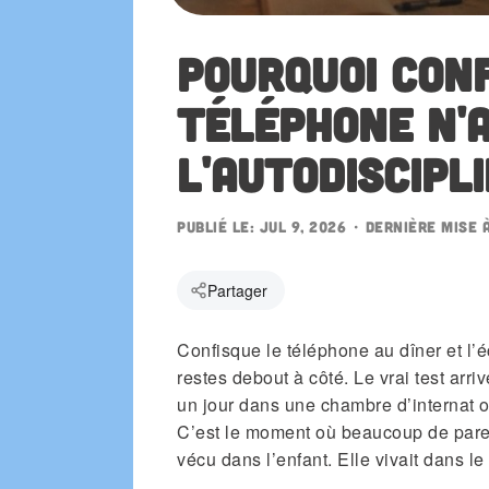
Aussi sur l'App Store
Pourquoi con
téléphone n'
gle Play
l'autodiscipl
Publié le:
Jul 9, 2026
• Dernière mise 
Partager
Confisque le téléphone au dîner et l’
restes debout à côté. Le vrai test arri
un jour dans une chambre d’internat où
C’est le moment où beaucoup de paren
vécu dans l’enfant. Elle vivait dans le