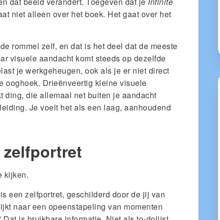
en dat beeld verandert. Toegeven dat je
Infinite
at niet alleen over het boek. Het gaat over het
de rommel zelf, en dat is het deel dat de meeste
r visuele aandacht komt steeds op dezelfde
elast je werkgeheugen, ook als je er niet direct
n je ooghoek. Drieënveertig kleine visuele
 ding, die allemaal net buiten je aandacht
afleiding. Je voelt het als een laag, aanhoudend
 zelfportret
 kijken.
is een zelfportret, geschilderd door de jij van
 kijkt naar een opeenstapeling van momenten
 Dat is bruikbare informatie. Niet als to-dolijst,