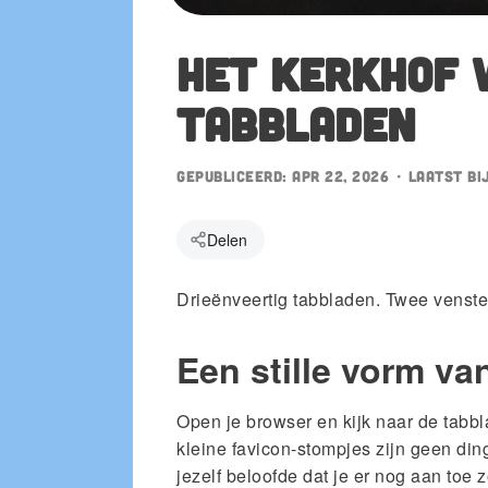
Ook in de App Store
Het kerkhof 
le Play
tabbladen
Gepubliceerd:
Apr 22, 2026
• Laatst bi
Delen
Drieënveertig tabbladen. Twee venster
Een stille vorm v
Open je browser en kijk naar de tabbl
kleine favicon-stompjes zijn geen ding
jezelf beloofde dat je er nog aan toe