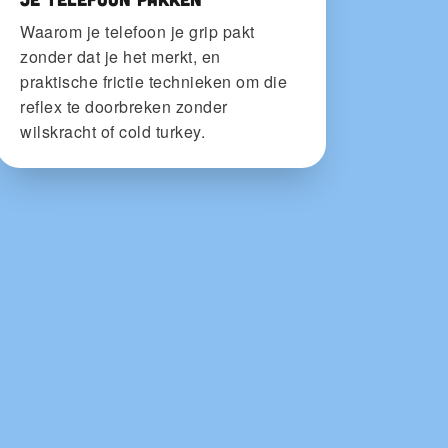
Waarom je telefoon je grip pakt
zonder dat je het merkt, en
praktische frictie technieken om die
reflex te doorbreken zonder
wilskracht of cold turkey.