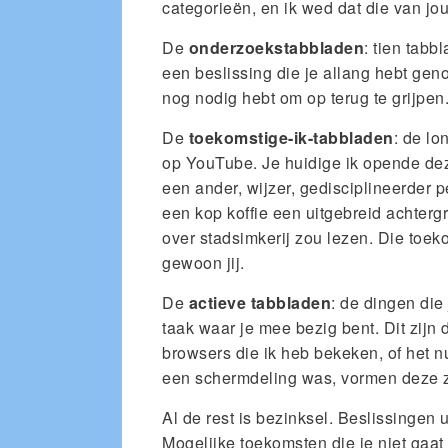
categorieën, en ik wed dat die van jou
De
onderzoekstabbladen
: tien tabb
een beslissing die je allang hebt gen
nog nodig hebt om op terug te grijpen.
De
toekomstige-ik-tabbladen
: de lo
op YouTube. Je huidige ik opende dez
een ander, wijzer, gedisciplineerder 
een kop koffie een uitgebreid achter
over stadsimkerij zou lezen. Die toeko
gewoon jij.
De
actieve tabbladen
: de dingen die
taak waar je mee bezig bent. Dit zijn
browsers die ik heb bekeken, of het nu
een schermdeling was, vormen deze zo’
Al de rest is bezinksel. Beslissingen u
Mogelijke toekomsten die je niet gaat 