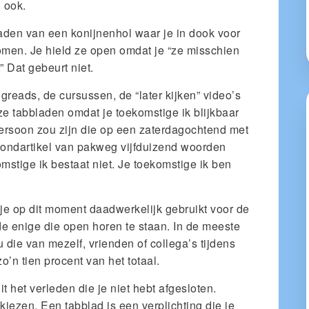
 ook.
laden van een konijnenhol waar je in dook voor
omen. Je hield ze open omdat je “ze misschien
” Dat gebeurt niet.
ngreads, de cursussen, de “later kijken” video’s
e tabbladen omdat je toekomstige ik blijkbaar
persoon zou zijn die op een zaterdagochtend met
grondartikel van pakweg vijfduizend woorden
mstige ik bestaat niet. Je toekomstige ik ben
 je op dit moment daadwerkelijk gebruikt voor de
 de enige die open horen te staan. In de meeste
 die van mezelf, vrienden of collega’s tijdens
n tien procent van het totaal.
it het verleden die je niet hebt afgesloten.
kiezen. Een tabblad is een verplichting die je