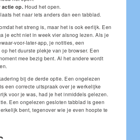
actie op.
Houd het open.
plaats het naar iets anders dan een tabblad.
 omdat het streng is, maar het is ook eerlijk. Een
a je echt niet in week vier alsnog lezen. Als je
ewaar-voor-later-app, je notities, een
op het duurste plekje van je browser. Een
 moment mee bezig bent. Al het andere wordt
en.
kadering bij de derde optie. Een ongelezen
is een correcte uitspraak over je werkelijke
ngrijk voor je was, had je het inmiddels gelezen.
matie. Een ongelezen gesloten tabblad is geen
werkelijk bent, tegenover wie je even hoopte te
c