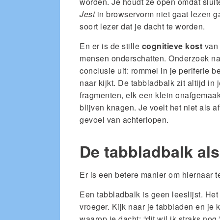
worden. Je houdt ze open omdat sluit
Jest
in browservorm niet gaat lezen ga
soort lezer dat je dacht te worden.
En er is de stille
cognitieve kost
van 
mensen onderschatten. Onderzoek naa
conclusie uit: rommel in je periferie b
naar kijkt. De tabbladbalk zit altijd i
fragmenten, elk een klein onafgemaakt
blijven knagen. Je voelt het niet als 
gevoel van achterlopen.
De tabbladbalk als
Er is een betere manier om hiernaar te
Een tabbladbalk is geen leeslijst. Het 
vroeger. Kijk naar je tabbladen en je
waarop je dacht: “dit wil ik straks nog.”