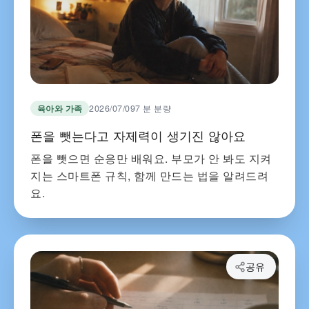
육아와 가족
2026/07/09
7 분 분량
폰을 뺏는다고 자제력이 생기진 않아요
폰을 뺏으면 순응만 배워요. 부모가 안 봐도 지켜
지는 스마트폰 규칙, 함께 만드는 법을 알려드려
요.
공유