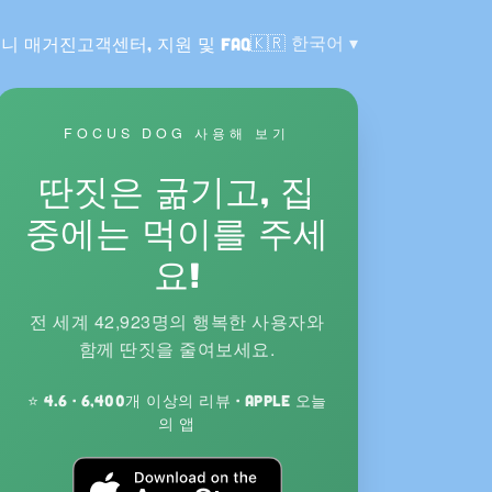
언어:
🇰🇷
한국어
니 매거진
고객센터, 지원 및 FAQ
FOCUS DOG 사용해 보기
딴짓은 굶기고, 집
중에는 먹이를 주세
요!
전 세계 42,923명의 행복한 사용자와
함께 딴짓을 줄여보세요.
⭐ 4.6 · 6,400개 이상의 리뷰 · Apple 오늘
의 앱