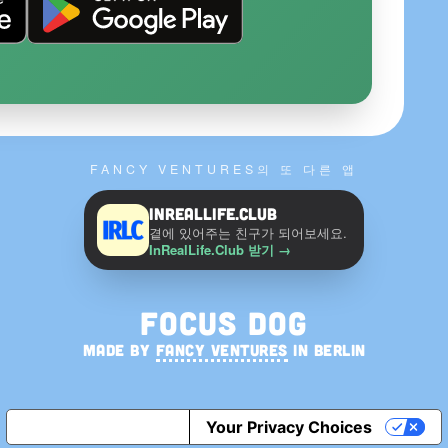
FANCY VENTURES의 또 다른 앱
InRealLife.Club
곁에 있어주는 친구가 되어보세요.
InRealLife.Club 받기
→
Focus Dog
MADE BY
FANCY VENTURES
IN BERLIN
Notice at collection
Your Privacy Choices