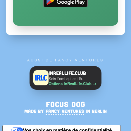
AUSSI DE FANCY VENTURES
InRealLife.Club
Sois l'ami qui est là.
Obtiens InRealLife.Club
→
Focus Dog
MADE BY
FANCY VENTURES
IN BERLIN
Vos choix en matière de confidentialité