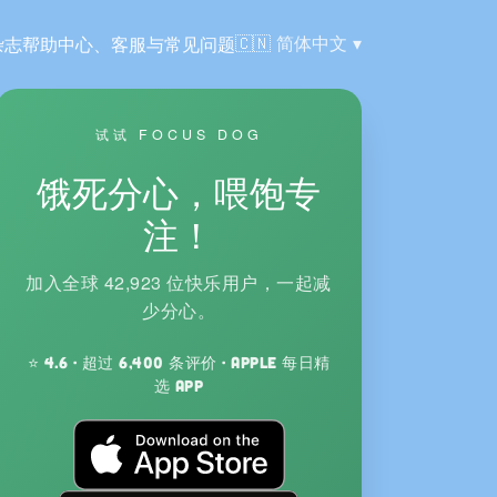
语言:
🇨🇳
简体中文
杂志
帮助中心、客服与常见问题
试试 FOCUS DOG
饿死分心，喂饱专
注！
加入全球 42,923 位快乐用户，一起减
少分心。
⭐ 4.6 · 超过 6,400 条评价 · Apple 每日精
选 App