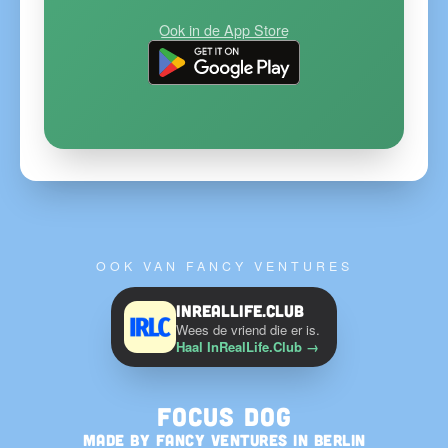
Ook in de App Store
OOK VAN FANCY VENTURES
InRealLife.Club
Wees de vriend die er is.
Haal InRealLife.Club
→
Focus Dog
MADE BY
FANCY VENTURES
IN BERLIN