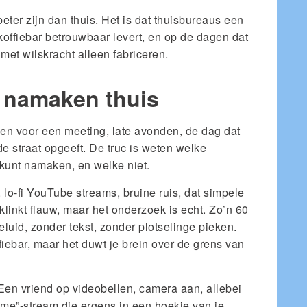
beter zijn dan thuis. Het is dat thuisbureaus een
 koffiebar betrouwbaar levert, en op de dagen dat
 met wilskracht alleen fabriceren.
s namaken thuis
nden voor een meeting, late avonden, de dag dat
e straat opgeeft. De truc is weten welke
s kunt namaken, en welke niet.
y, lo-fi YouTube streams, bruine ruis, dat simpele
 klinkt flauw, maar het onderzoek is echt. Zo’n 60
luid, zonder tekst, zonder plotselinge pieken.
ffiebar, maar het duwt je brein over de grens van
en vriend op videobellen, camera aan, allebei
h me”-stream die ergens in een hoekje van je