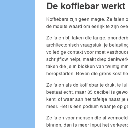
De koffiebar werkt 
Koffiebars zijn geen magie. Ze falen
de moeite waard om eerlijk te zijn ove
Ze falen bij taken die lange, ononder
architectonisch vraagstuk, je belastin
volledige context voor moet vasthoude
schrijfflow helpt, maakt diep denkwerk 
taken die je in blokken van twintig 
heropstarten. Boven die grens kost h
Ze falen als de koffiebar te druk, te l
bestaat echt, maar 85 decibel is gew
kent, of waar aan het tafeltje naast je
meer. Het is een podium waar je op g
Ze falen voor mensen die al vermoeid 
binnen, dan is meer input het verkeer