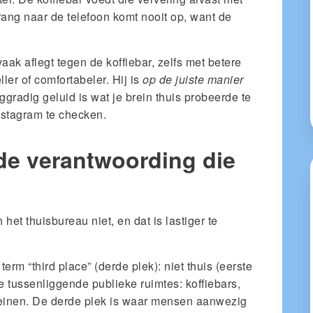
ang naar de telefoon komt nooit op, want de
aak aflegt tegen de koffiebar, zelfs met betere
eller of comfortabeler. Hij is
op de juiste manier
ggradig geluid is wat je brein thuis probeerde te
nstagram te checken.
de verantwoording die
n het thuisbureau niet, en dat is lastiger te
m “third place” (derde plek): niet thuis (eerste
e tussenliggende publieke ruimtes: koffiebars,
leinen. De derde plek is waar mensen aanwezig