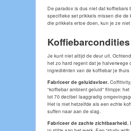
De paradox is dus niet dat koffiebars 
specifieke set prikkels missen die de
die prikkels ertoe doen, kun je ze niet
Koffiebarconditie
Je kunt niet altijd de deur uit. Ochte
het zo hard regent dat je halverwege d
ingrediënten van de koffiebar je thui
Fabriceer de geluidsvloer.
Coffitivit
“koffiebar ambient geluid” filmpje: het
tot 70 decibel laaggradig omgevingsge
Het is niet hetzelfde als een echte ko
suffen naar aan de slag.
Fabriceer de zachte zichtbaarheid.
E
in stilte aan het werk. Een “study wit