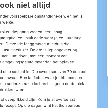
ook niet altijd
 onder voorspelbare omstandigheden, en het is
r welke.
broken diepgang vragen: een lastig
gaangifte, een stuk code waar je een uur lang
n. Diezelfde laaggradige afleiding die
juist moeilijker. De grens ligt ongeveer bij
minuten kunt doen, met een moment van
et omgevingsgeluid meer dan het oplevert.
uid of te sociaal is. Die sweet spot van 70 decibel
oon lawaai. Een koffiebar waar je drie mensen
 een serieuze ruzie losbarst, is geen derde plek
etrokken wordt.
of overprikkeld zijn. Kom je al overbelast
de recept. Op die dagen wint het thuisbureau.