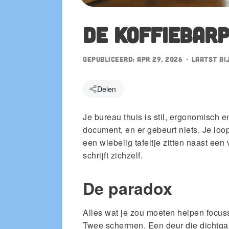
Ook in de App Store
De koffiebar
le Play
Gepubliceerd:
Apr 29, 2026
• Laatst bi
Delen
Je bureau thuis is stil, ergonomisch en
document, en er gebeurt niets. Je loop
een wiebelig tafeltje zitten naast een 
schrijft zichzelf.
De paradox
Alles wat je zou moeten helpen focuss
Twee schermen. Een deur die dichtgaat.