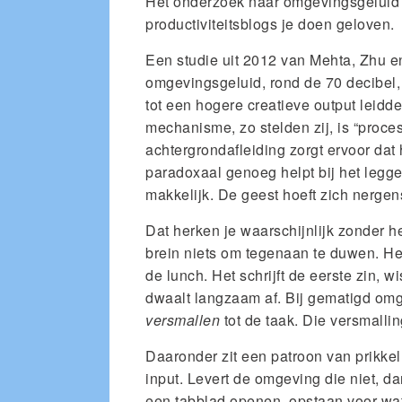
Het onderzoek naar omgevingsgeluid e
productiviteitsblogs je doen geloven.
Een studie uit 2012 van Mehta, Zhu e
omgevingsgeluid, rond de 70 decibel,
tot een hogere creatieve output leidde
mechanisme, zo stelden zij, is “proces
achtergrondafleiding zorgt ervoor dat 
paradoxaal genoeg helpt bij het leggen
makkelijk. De geest hoeft zich nergens 
Dat herken je waarschijnlijk zonder he
brein niets om tegenaan te duwen. Het
de lunch. Het schrijft de eerste zin, wi
dwaalt langzaam af. Bij gematigd omge
versmallen
tot de taak. Die versmallin
Daaronder zit een patroon van prikke
input. Levert de omgeving die niet, da
een tabblad openen, opstaan voor wate