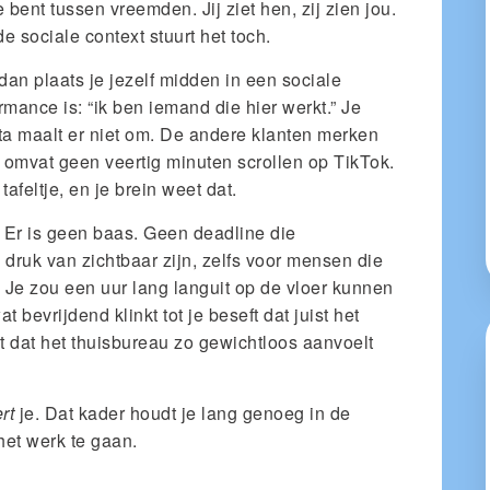
e bent tussen vreemden. Jij ziet hen, zij zien jou.
 sociale context stuurt het toch.
 dan plaats je jezelf midden in een sociale
mance is: “ik ben iemand die hier werkt.” Je
ta maalt er niet om. De andere klanten merken
ol omvat geen veertig minuten scrollen op TikTok.
tafeltje, en je brein weet dat.
. Er is geen baas. Geen deadline die
 druk van zichtbaar zijn, zelfs voor mensen die
l. Je zou een uur lang languit op de vloer kunnen
 bevrijdend klinkt tot je beseft dat juist het
t dat het thuisbureau zo gewichtloos aanvoelt
rt
je. Dat kader houdt je lang genoeg in de
het werk te gaan.