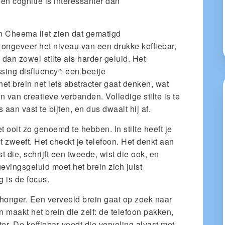
n cognitie is interessanter dan
n Cheema liet zien dat gematigd
 ongeveer het niveau van een drukke koffiebar,
 dan zowel stilte als harder geluid. Het
sing disfluency”: een beetje
het brein net iets abstracter gaat denken, wat
 van creatieve verbanden. Volledige stilte is te
aan vast te bijten, en dus dwaalt hij af.
t ooit zo genoemd te hebben. In stilte heeft je
 zweeft. Het checkt je telefoon. Het denkt aan
st die, schrijft een tweede, wist die ook, en
vingsgeluid moet het brein zich juist
g is de focus.
lhonger. Een verveeld brein gaat op zoek naar
n maakt het brein die zelf: de telefoon pakken,
r. De koffiebar voedt die verveling alvast met